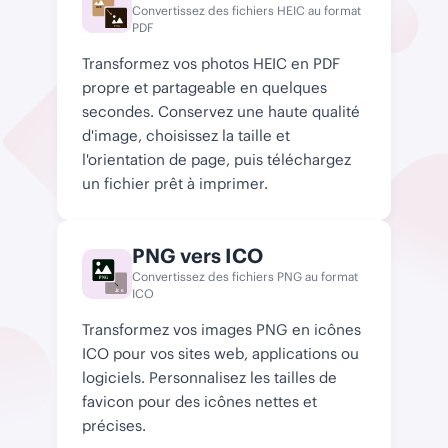
Convertissez des fichiers HEIC au format
HEIC
PDF
PNG
Transformez vos photos HEIC en PDF
propre et partageable en quelques
secondes. Conservez une haute qualité
d'image, choisissez la taille et
l'orientation de page, puis téléchargez
un fichier prêt à imprimer.
PNG vers ICO
Convertissez des fichiers PNG au format
PNG
.ico
ICO
Transformez vos images PNG en icônes
ICO pour vos sites web, applications ou
logiciels. Personnalisez les tailles de
favicon pour des icônes nettes et
précises.