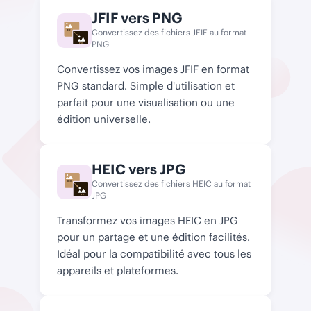
JFIF vers PNG
Convertissez des fichiers JFIF au format
JEIF
PNG
PNG
Convertissez vos images JFIF en format
PNG standard. Simple d'utilisation et
parfait pour une visualisation ou une
édition universelle.
HEIC vers JPG
Convertissez des fichiers HEIC au format
HEIC
JPG
JPG
Transformez vos images HEIC en JPG
pour un partage et une édition facilités.
Idéal pour la compatibilité avec tous les
appareils et plateformes.