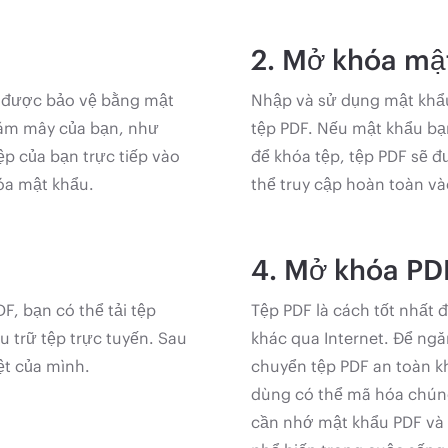
2. Mở khóa mậ
ệp được bảo vệ bằng mật
Nhập và sử dụng mật khẩu
 đám mây của bạn, như
tệp PDF. Nếu mật khẩu b
p của bạn trực tiếp vào
để khóa tệp, tệp PDF sẽ 
óa mật khẩu.
thể truy cập hoàn toàn và
4. Mở khóa PDF
, bạn có thể tải tệp
Tệp PDF là cách tốt nhất để
u trữ tệp trực tuyến. Sau
khác qua Internet. Để ng
ệt của mình.
chuyển tệp PDF an toàn k
dùng có thể mã hóa chúng
cần nhớ mật khẩu PDF và c