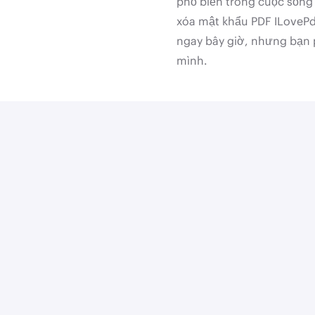
phổ biến trong cuộc sống 
xóa mật khẩu PDF ILovePdf
ngay bây giờ, nhưng bạn 
mình.