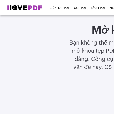
BIÊN TẬP PDF
GỘP PDF
TÁCH PDF
NÉ
Mở k
Bạn không thể m
mở khóa tệp PDF
dàng. Công cụ 
vấn đề này. Gỡ