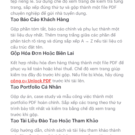
tệp riêng lẻ. Sử dụng chế độ xem trang để kiểm tra từng
trang, sắp xếp đúng thứ tự và gộp thành một file PDF
chuyên nghiệp để gửi nhà tuyển dụng.
Tạo Báo Cáo Khách Hàng
Gộp phần tóm tắt, báo cáo chính và phụ lục thành một
tài liệu duy nhất. Thêm trang trắng giữa các phần để
phân tách rõ ràng và dùng sắp xếp A → Z nếu tài liệu có
cấu trúc đặt tên.
Gộp Hóa Đơn Hoặc Biên Lai
Kết hợp nhiều hóa đơn hàng tháng thành một file PDF để
phục vụ kế toán hoặc khai thuế. Chế độ xem trang giúp
kiểm tra đầy đủ trước khi gộp. Nếu file bị khóa, hãy dùng
công cụ Unlock PDF
trước khi tải lên.
Tạo Portfolio Cá Nhân
Gộp dự án, case study và mẫu công việc thành một
portfolio PDF hoàn chỉnh. Sắp xếp các trang theo thứ tự
trình bày tốt nhất và kiểm tra bằng chế độ xem trang
trước khi gộp.
Tạo Tài Liệu Đào Tạo Hoặc Tham Khảo
Gộp hướng dẫn, chính sách và tài liệu tham khảo thành