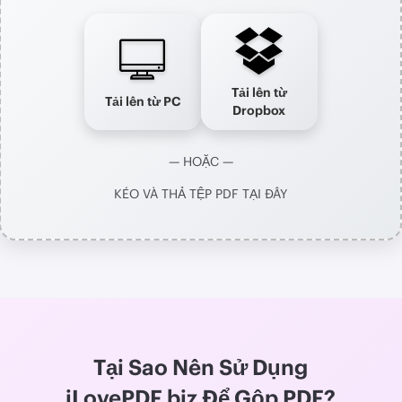
Tải lên từ
Tải lên từ PC
Dropbox
— HOẶC —
KÉO VÀ THẢ TỆP PDF TẠI ĐÂY
Tại Sao Nên Sử Dụng
iLovePDF.biz Để Gộp PDF?