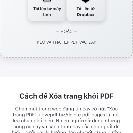
Tải lên từ máy
Tải lên từ
tính
Dropbox
— HOẶC —
KÉO VÀ THẢ TỆP PDF VÀO ĐÂY
Cách để Xóa trang khỏi PDF
Chọn một trang web đáng tin cậy có nút "Xóa
trang PDF". ilovepdf.biz/delete-pdf-pages là một
lựa chọn phổ biến. Nhiều người sử dụng những
công cụ này và cách trình bày của chúng rất dễ
hiểu. Dưới đây là hướng dẫn chi tiết, từng bước: