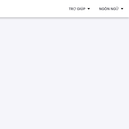
TRỢ GIÚP
NGÔN NGỮ