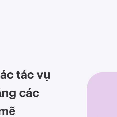
ác tác vụ
ằng các
 mẽ