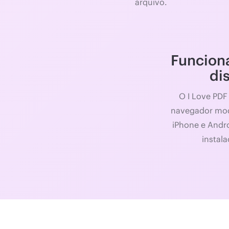
arquivo.
Funcion
di
O I Love PDF
navegador mo
iPhone e Andr
instal