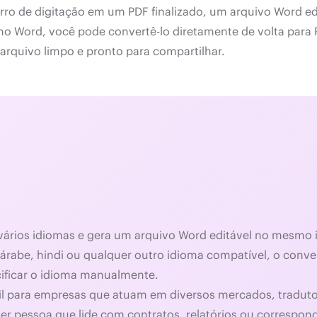
o de digitação em um PDF finalizado, um arquivo Word edit
no Word, você pode convertê-lo diretamente de volta par
arquivo limpo e pronto para compartilhar.
vários idiomas e gera um arquivo Word editável no mesmo 
árabe, hindi ou qualquer outro idioma compatível, o conver
ificar o idioma manualmente.
útil para empresas que atuam em diversos mercados, trad
uer pessoa que lide com contratos, relatórios ou correspon