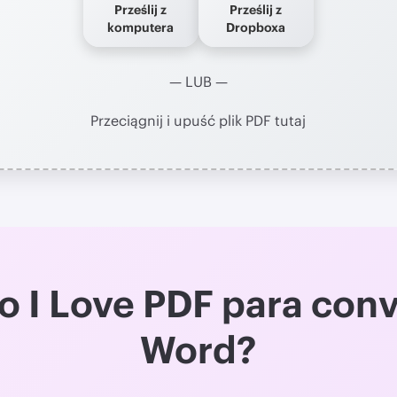
Prześlij z
Prześlij z
komputera
Dropboxa
— LUB —
Przeciągnij i upuść plik PDF tutaj
 o I Love PDF para con
Word?