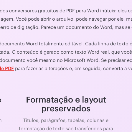
 dos conversores gratuitos de PDF para Word inúteis: el
gem. Você pode abrir o arquivo, pode navegar por ele, ma
um erro de digitação. Parece um documento do Word, mas s
ocumento Word totalmente editável. Cada linha de texto é
izada. O conteúdo é gerado como texto Word real, que você 
 documento você mesmo no Microsoft Word. Se precisar edit
de PDF
para fazer as alterações e, em seguida, converta a v
e
Formatação e layout
preservados
m
Títulos, parágrafos, tabelas, colunas e
formatação de texto são transferidos para