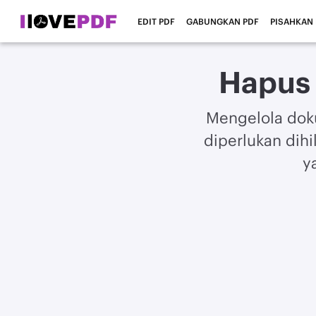
EDIT PDF
GABUNGKAN PDF
PISAHKAN
Hapus
Mengelola doku
diperlukan dih
y