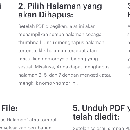
i
2. Pilih Halaman yang
akan Dihapus:
Setelah PDF dibagikan, alat ini akan
A
menampilkan semua halaman sebagai
s
thumbnail. Untuk menghapus halaman
m
tertentu, klik halaman tersebut atau
m
masukkan nomornya di bidang yang
y
sesuai. Misalnya, Anda dapat menghapus
halaman 3, 5, dan 7 dengan mengetik atau
i
mengklik nomor-nomor ini.
File:
5. Unduh PDF 
telah diedit:
pus Halaman" atau tombol
enyelesaikan perubahan
Setelah selesai, simpan P